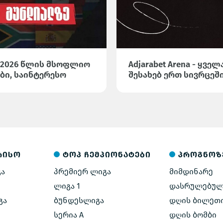
 2026 წლის მსოფლიო
Adjarabet Arena - ყვ
ბი, საინტერესო
შესახებ ერთ სივრცეშ
სტიკა Adjarabet
რისო
ტოპ ჩემპიონატები
პროგნოზ
გა
პრემიერ ლიგა
მიმდინარე
ლიგა 1
დასრულებუ
გა
ბუნდესლიგა
დღის ბილეთ
სერია A
დღის ბომბი