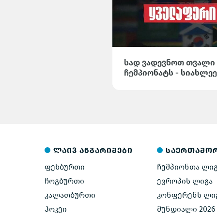
სად ვადევნოთ თვალი
ჩემპიონატს - სიახლეე
მიმოხილვები და სტატი
Arena-ზე
ლაივ ანგარიშები
საერთაშო
ფეხბურთი
ჩემპიონთა ლი
ჩოგბურთი
ევროპის ლიგა
კალათბურთი
კონფერენს ლი
ჰოკეი
მუნდიალი 2026