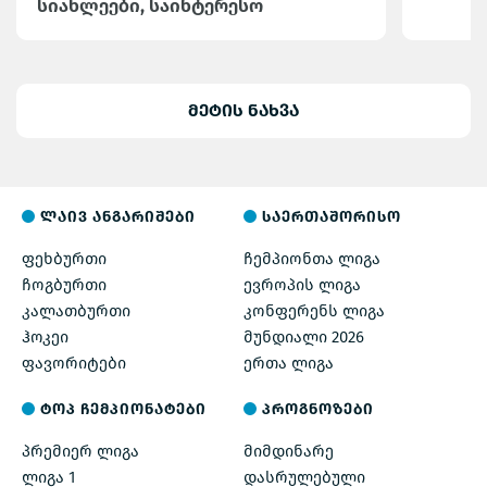
სიახლეები, საინტერესო
მიმოხილვები და სტატისტიკა
Adjarabet Arena-ზე
მეტის ნახვა
ლაივ ანგარიშები
საერთაშორისო
ფეხბურთი
ჩემპიონთა ლიგა
ჩოგბურთი
ევროპის ლიგა
კალათბურთი
კონფერენს ლიგა
ჰოკეი
მუნდიალი 2026
ფავორიტები
ერთა ლიგა
ტოპ ჩემპიონატები
პროგნოზები
პრემიერ ლიგა
მიმდინარე
ლიგა 1
დასრულებული