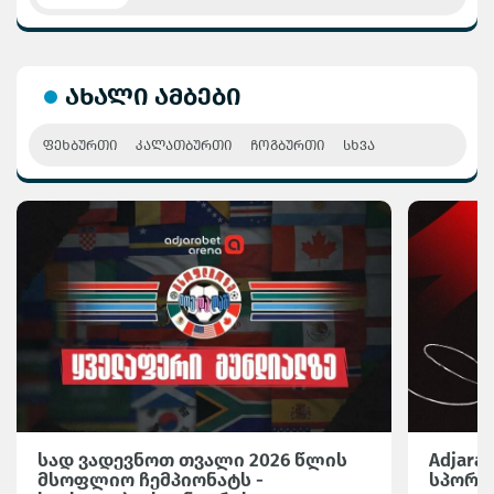
ახალი ამბები
ᲤᲔᲮᲑᲣᲠᲗᲘ
ᲙᲐᲚᲐᲗᲑᲣᲠᲗᲘ
ᲩᲝᲒᲑᲣᲠᲗᲘ
ᲡᲮᲕᲐ
სად ვადევნოთ თვალი 2026 წლის
Adjara
მსოფლიო ჩემპიონატს -
სპორტი