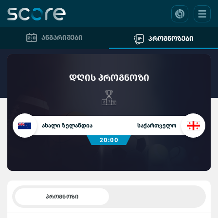
ანგარიშები
პროგნოზები
დღის პროგნოზი
ახალი ზელანდია
საქართველო
20:00
ᲞᲠᲝᲒᲜᲝᲖᲘ