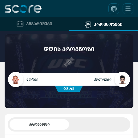
ანგარიშები
პროგნოზები
დღის პროგნოზი
პორიე
ჰოლოუეი
08:45
ᲞᲠᲝᲒᲜᲝᲖᲘ