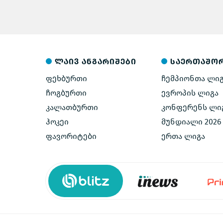
Arena-ზე
ლაივ ანგარიშები
საერთაშო
ფეხბურთი
ჩემპიონთა ლი
ჩოგბურთი
ევროპის ლიგა
კალათბურთი
კონფერენს ლი
ჰოკეი
მუნდიალი 2026
ფავორიტები
ერთა ლიგა