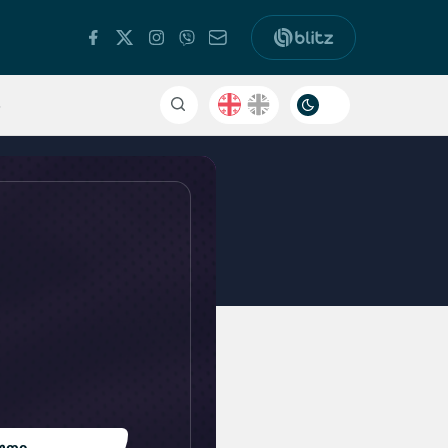
ა
უთი