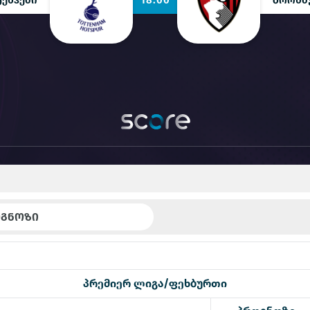
ᲒᲜᲝᲖᲘ
პრემიერ ლიგა/ფეხბურთი