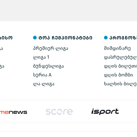
რისო
ტოპ ჩემპიონატები
პროგნოზ
გა
პრემიერ ლიგა
მიმდინარე
ლიგა 1
დასრულებუ
გა
ბუნდესლიგა
დღის ბილეთ
სერია A
დღის ბომბი
ლა ლიგა
ხალხის ბილ