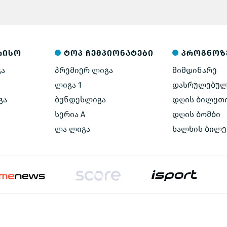
რისო
ტოპ ჩემპიონატები
პროგნოზ
გა
პრემიერ ლიგა
მიმდინარე
ლიგა 1
დასრულებუ
გა
ბუნდესლიგა
დღის ბილეთ
სერია A
დღის ბომბი
ლა ლიგა
ხალხის ბილ