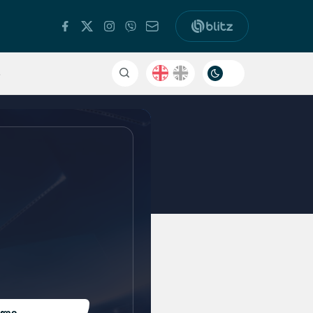
ა
ალი